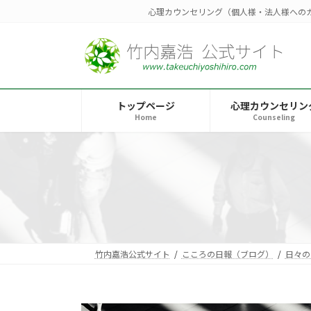
コ
ナ
心理カウンセリング（個人様・法人様への
ン
ビ
テ
ゲ
ン
ー
ツ
シ
へ
ョ
トップページ
心理カウンセリン
ス
ン
Home
Counseling
キ
に
ッ
移
プ
動
竹内嘉浩公式サイト
こころの日報（ブログ）
日々の