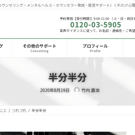
カウンセリング・メンタルヘルス・カウンセラー育成・経営サポート）くれたけ心理
予約専用【受付時間 】9:00-21:00 （ 土・日・祝日
0120-03-5905
音声ガイダンスに従って、お名前・連絡先・ご希
グ
その他のサポート
プロフィール
Consulting
Profile
半分半分
2020年8月19日
竹内 嘉浩
こと
つれづれ
半分半分