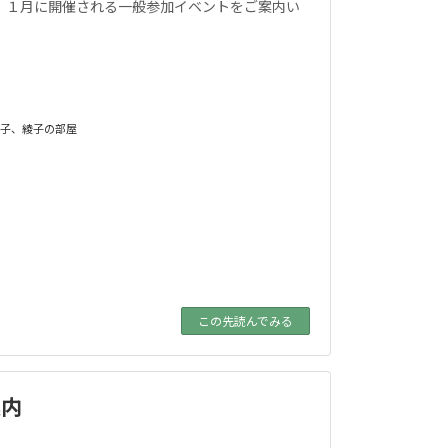
す。 １月に開催される一般参加イベントをご案内い
子
、
綾子の部屋
この先読んでみる
案内