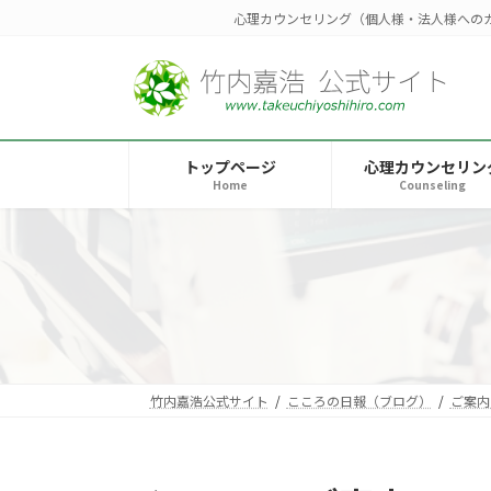
コ
ナ
心理カウンセリング（個人様・法人様への
ン
ビ
テ
ゲ
ン
ー
ツ
シ
へ
ョ
トップページ
心理カウンセリン
ス
ン
Home
Counseling
キ
に
ッ
移
プ
動
竹内嘉浩公式サイト
こころの日報（ブログ）
ご案内