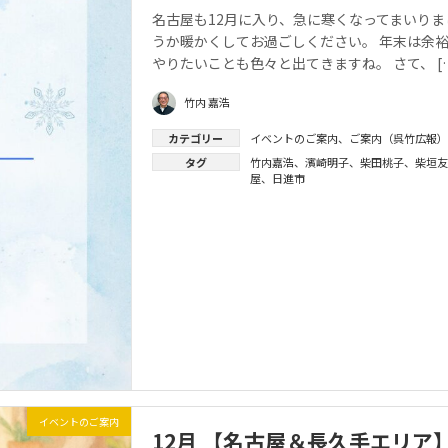
名古屋も12月に入り、急に寒くなってまいりま
うか暖かくしてお過ごしください。 年末は余
やりたいことも色々と出てきますね。 さて、 [
竹内 嘉浩
カテゴリー
イベントのご案内
、
ご案内（呉竹広報）
タグ
竹内嘉浩
、
濱崎明子
、
柴田桃子
、
柴垣友
屋
、
日進市
イベントのご案内
12月 【名古屋＆長久手エリア