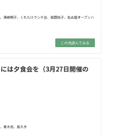
、
濱崎明子
、
くれたけランチ会
、
柴田桃子
、
名古屋オープンハ
この先読んでみる
には夕食会を（3月27日開催の
、
青木亮
、
長久手