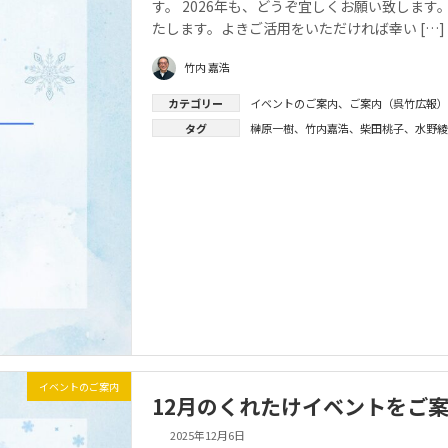
す。 2026年も、どうぞ宜しくお願い致しま
たします。よきご活用をいただければ幸い […]
竹内 嘉浩
カテゴリー
イベントのご案内
、
ご案内（呉竹広報）
タグ
榊原一樹
、
竹内嘉浩
、
柴田桃子
、
水野綾
イベントのご案内
12月のくれたけイベントをご
2025年12月6日