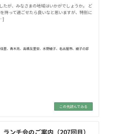
したが、みなさまの地域はいかがでしょうか。 ど
裕を持って過ごせたら良いなと思いますが、特別に
…]
佳里
、
青木亮
、
高橋友里安
、
水野綾子
、
名古屋市
、
綾子の部
この先読んでみる
】 ランチ会のご案内（207回目）