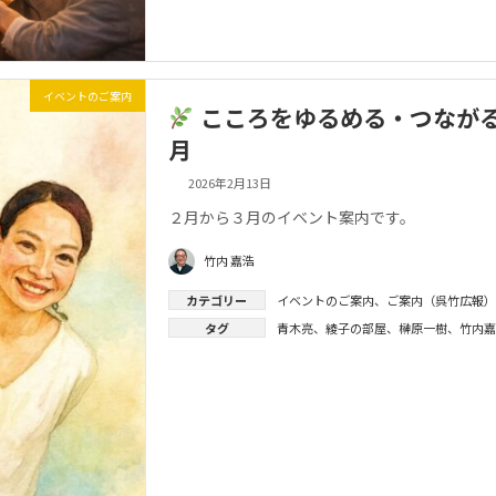
イベントのご案内
こころをゆるめる・つながる・
月
2026年2月13日
２月から３月のイベント案内です。
竹内 嘉浩
カテゴリー
イベントのご案内
、
ご案内（呉竹広報）
タグ
青木亮
、
綾子の部屋
、
榊原一樹
、
竹内嘉