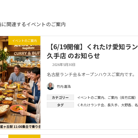
浩に関連するイベントのご案内
イベントのご案内
【6/19開催】くれたけ愛知ランチ
久手店 のお知らせ
2026年5月30日
名古屋ランチ会＆オープンハウスご案内です。
竹内 嘉浩
カテゴリー
イベントのご案内
、
ご案内（呉竹広報）
タグ
くれたけランチ会
、
長久手
、
大野香
、
名