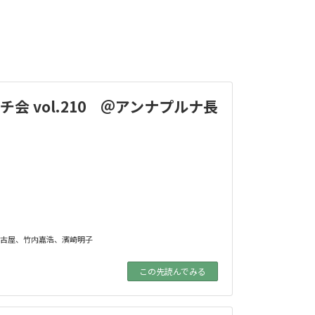
会 vol.210 ＠アンナプルナ長
古屋
、
竹内嘉浩
、
濱崎明子
この先読んでみる