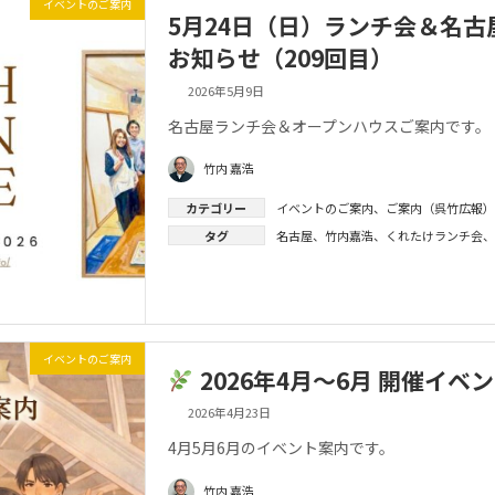
イベントのご案内
5月24日（日）ランチ会＆名古
お知らせ（209回目）
2026年5月9日
名古屋ランチ会＆オープンハウスご案内です。
竹内 嘉浩
カテゴリー
イベントのご案内
、
ご案内（呉竹広報）
タグ
名古屋
、
竹内嘉浩
、
くれたけランチ会
、
イベントのご案内
2026年4月〜6月 開催イベ
2026年4月23日
4月5月6月のイベント案内です。
竹内 嘉浩