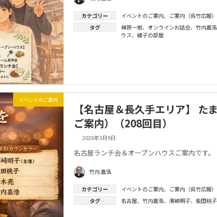
カテゴリー
イベントのご案内
、
ご案内（呉竹広報）
タグ
榊原一樹
、
オンラインお話会
、
竹内嘉浩
ウス
、
綾子の部屋
イベントのご案内
【名古屋＆長久手エリア】 たま
ご案内）（208回目）
2026年3月9日
名古屋ランチ会＆オープンハウスご案内です。
竹内 嘉浩
カテゴリー
イベントのご案内
、
ご案内（呉竹広報）
タグ
名古屋
、
竹内嘉浩
、
濱崎明子
、
柴田桃子