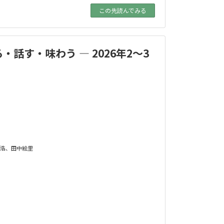
この先読んでみる
話す・味わう — 2026年2〜3
浩
、
田中絵里