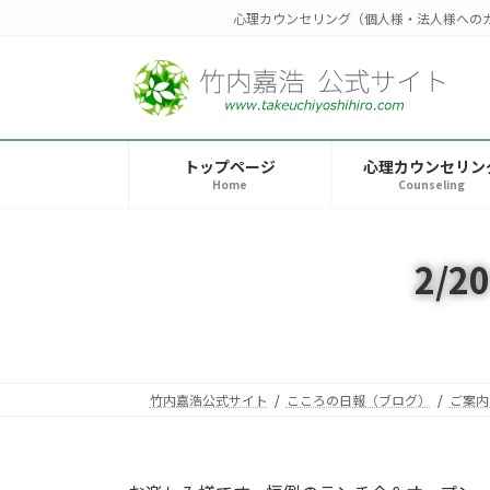
コ
ナ
心理カウンセリング（個人様・法人様への
ン
ビ
テ
ゲ
ン
ー
ツ
シ
へ
ョ
トップページ
心理カウンセリン
ス
ン
Home
Counseling
キ
に
ッ
移
プ
動
2/
竹内嘉浩公式サイト
こころの日報（ブログ）
ご案内