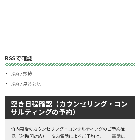
ゴ
リ
ー
バックナンバー
バ
ッ
ク
ナ
ン
RSSで確認
バ
ー
RSS - 投稿
RSS - コメント
空き日程確認（カウンセリング・コン
サルティングの予約）
竹内嘉浩のカウンセリング・コンサルティングのご予約確
認（24時間対応） ※お電話によるご予約は、
電話に