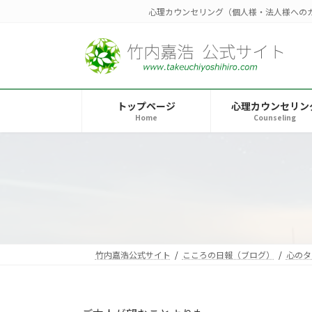
コ
ナ
心理カウンセリング（個人様・法人様への
ン
ビ
テ
ゲ
ン
ー
ツ
シ
へ
ョ
トップページ
心理カウンセリン
ス
ン
Home
Counseling
キ
に
ッ
移
プ
動
竹内嘉浩公式サイト
こころの日報（ブログ）
心のタ