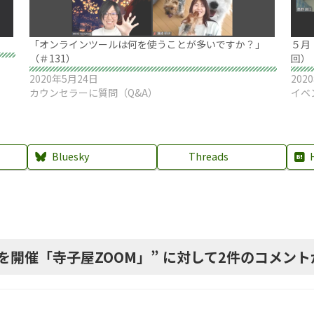
「オンラインツールは何を使うことが多いですか？」
５月
（＃131）
回）
2020年5月24日
202
カウンセラーに質問（Q&A）
イベ
Bluesky
Threads
を開催「寺子屋ZOOM」
” に対して2件のコメン