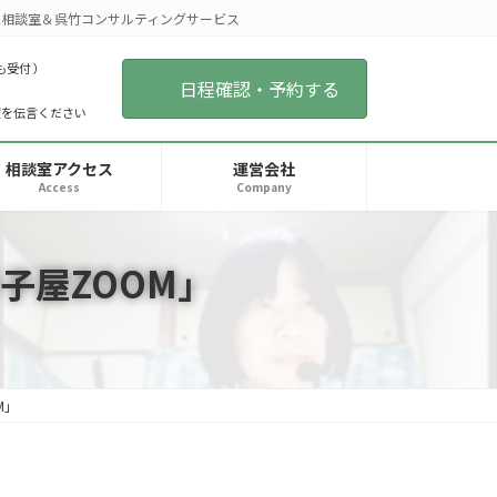
相談室＆呉竹コンサルティングサービス
も受付 ）
日程確認・予約する
望を伝言ください
相談室アクセス
運営会社
Access
Company
子屋ZOOM」
M」