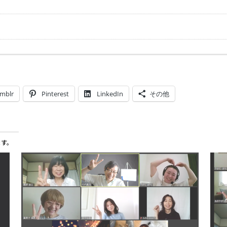
mblr
Pinterest
LinkedIn
その他
ます。