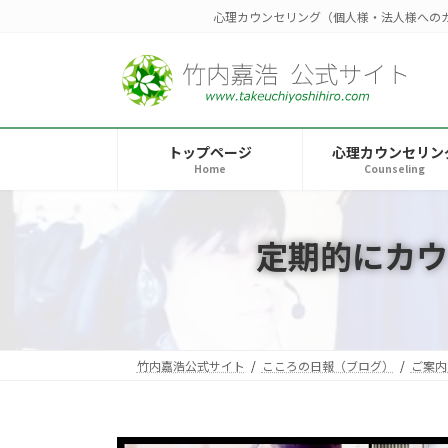
コ
ナ
心理カウンセリング（個人様・法人様への
ン
ビ
テ
ゲ
ン
ー
ツ
シ
へ
ョ
トップページ
心理カウンセリン
ス
ン
Home
Counseling
キ
に
ッ
移
プ
動
定期的にカウ
竹内嘉浩公式サイト
こころの日報（ブログ）
ご案内