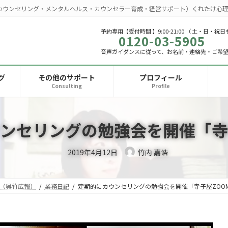
カウンセリング・メンタルヘルス・カウンセラー育成・経営サポート）くれたけ心理
予約専用【受付時間 】9:00-21:00 （ 土・日・祝日
0120-03-5905
音声ガイダンスに従って、お名前・連絡先・ご希
グ
その他のサポート
プロフィール
Consulting
Profile
ンセリングの勉強会を開催「寺
2019年4月12日
竹内 嘉浩
（呉竹広報）
業務日記
定期的にカウンセリングの勉強会を開催「寺子屋ZOO