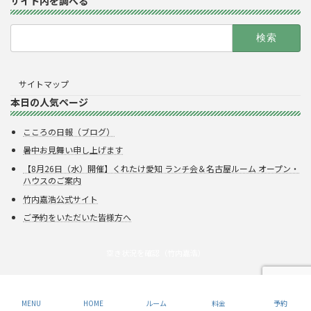
サイト内を調べる
検
索:
サイトマップ
本日の人気ページ
こころの日報（ブログ）
暑中お見舞い申し上げます
【8月26日（水）開催】くれたけ愛知 ランチ会＆名古屋ルーム オープン・
ハウスのご案内
竹内嘉浩公式サイト
ご予約をいただいた皆様方へ
空き状況を確認（竹内嘉浩）
Copyright © 株式会社呉竹
MENU
HOME
ルーム
料金
予約