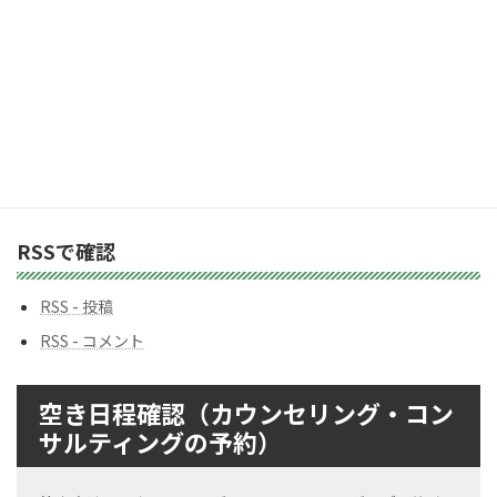
カ
テ
ゴ
リ
ー
バックナンバー
バ
ッ
ク
ナ
ン
RSSで確認
バ
ー
RSS - 投稿
RSS - コメント
空き日程確認（カウンセリング・コン
サルティングの予約）