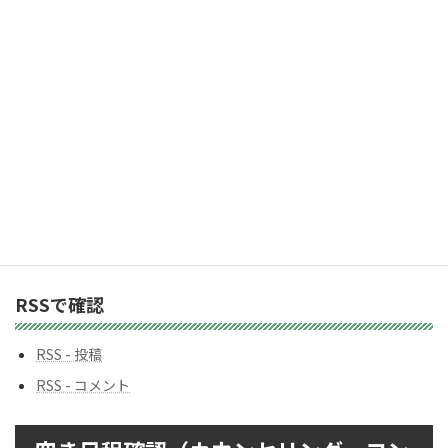
2,983人の購読者に加わりましょう
ス
カテゴリー
カ
テ
ゴ
リ
ー
バックナンバー
バ
ッ
ク
ナ
ン
RSSで確認
バ
ー
RSS - 投稿
RSS - コメント