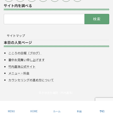
サイト内を調べる
検
索:
サイトマップ
本日の人気ページ
こころの日報（ブログ）
暑中お見舞い申し上げます
竹内嘉浩公式サイト
メニュー・料金
カウンセリングの進め方について
空き状況を確認（竹内嘉浩）
Copyright © 株式会社呉竹
MENU
HOME
ルーム
料金
予約