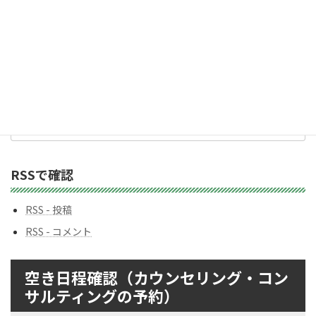
カ
テ
ゴ
リ
ー
バックナンバー
バ
ッ
ク
ナ
ン
RSSで確認
バ
ー
RSS - 投稿
RSS - コメント
空き日程確認（カウンセリング・コン
サルティングの予約）