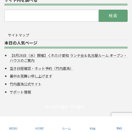
検
索:
サイトマップ
本日の人気ページ
【8月26日（水）開催】くれたけ愛知 ランチ会＆名古屋ルーム オープン・
ハウスのご案内
空き日程確認・ネット予約（竹内嘉浩）
暑中お見舞い申し上げます
竹内嘉浩公式サイト
サポート情報
空き状況を確認（竹内嘉浩）
Copyright © 株式会社呉竹
MENU
HOME
ルーム
料金
予約