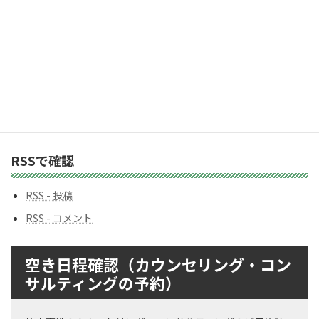
カ
テ
ゴ
リ
ー
バックナンバー
バ
ッ
ク
ナ
ン
RSSで確認
バ
ー
RSS - 投稿
RSS - コメント
空き日程確認（カウンセリング・コン
サルティングの予約）