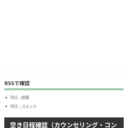
カテゴリー
カ
テ
ゴ
リ
ー
バックナンバー
バ
ッ
ク
ナ
ン
RSSで確認
バ
ー
RSS - 投稿
RSS - コメント
空き日程確認（カウンセリング・コン