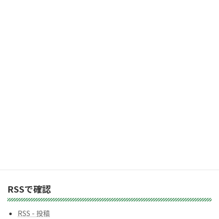
ル
ア
「受け取る」ボタン
ド
レ
2,983人の購読者に加わりましょう
ス
カテゴリー
カ
テ
ゴ
リ
ー
バックナンバー
バ
ッ
ク
ナ
ン
RSSで確認
バ
ー
RSS - 投稿