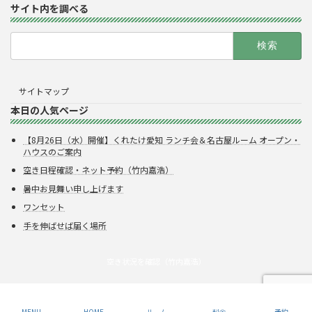
サイト内を調べる
検
索:
サイトマップ
本日の人気ページ
【8月26日（水）開催】くれたけ愛知 ランチ会＆名古屋ルーム オープン・
ハウスのご案内
空き日程確認・ネット予約（竹内嘉浩）
暑中お見舞い申し上げます
ワンセット
手を伸ばせば届く場所
空き状況を確認（竹内嘉浩）
Copyright © 株式会社呉竹
MENU
HOME
ルーム
料金
予約