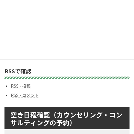
カ
テ
ゴ
リ
ー
バックナンバー
バ
ッ
ク
ナ
ン
RSSで確認
バ
ー
RSS - 投稿
RSS - コメント
空き日程確認（カウンセリング・コン
サルティングの予約）