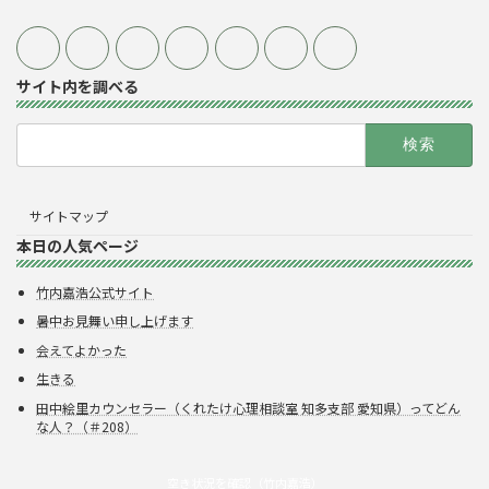
サイト内を調べる
検
索:
サイトマップ
本日の人気ページ
竹内嘉浩公式サイト
暑中お見舞い申し上げます
会えてよかった
生きる
田中絵里カウンセラー（くれたけ心理相談室 知多支部 愛知県）ってどん
な人？（＃208）
空き状況を確認（竹内嘉浩）