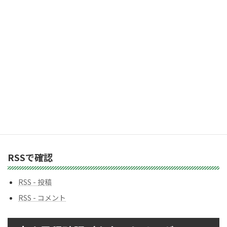
2,983人の購読者に加わりましょう
ス
カテゴリー
カ
テ
ゴ
リ
ー
バックナンバー
バ
ッ
ク
ナ
ン
RSSで確認
バ
ー
RSS - 投稿
RSS - コメント