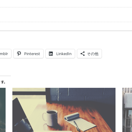
mblr
Pinterest
LinkedIn
その他
ます。