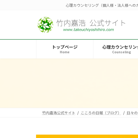
コ
ナ
心理カウンセリング（個人様・法人様への
ン
ビ
テ
ゲ
ン
ー
ツ
シ
へ
ョ
トップページ
心理カウンセリン
ス
ン
Home
Counseling
キ
に
ッ
移
プ
動
竹内嘉浩公式サイト
こころの日報（ブログ）
日々の