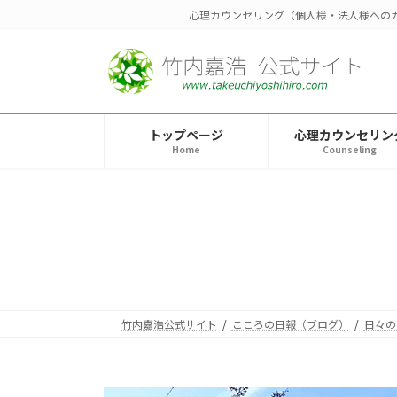
コ
ナ
心理カウンセリング（個人様・法人様への
ン
ビ
テ
ゲ
ン
ー
ツ
シ
へ
ョ
トップページ
心理カウンセリン
ス
ン
Home
Counseling
キ
に
ッ
移
プ
動
竹内嘉浩公式サイト
こころの日報（ブログ）
日々の