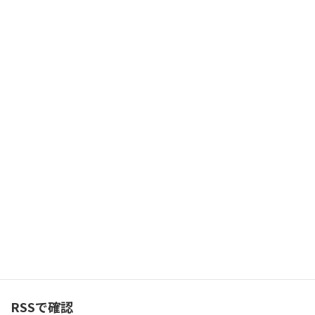
メ
ー
ル
ア
「受け取る」ボタン
ド
レ
2,983人の購読者に加わりましょう
ス
カテゴリー
カ
テ
ゴ
リ
ー
バックナンバー
バ
ッ
ク
ナ
ン
RSSで確認
バ