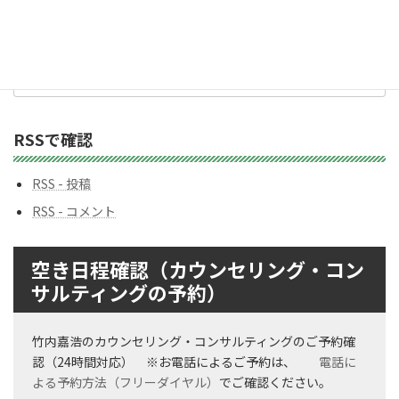
リ
ー
バックナンバー
バ
ッ
ク
ナ
ン
RSSで確認
バ
ー
RSS - 投稿
RSS - コメント
空き日程確認（カウンセリング・コン
サルティングの予約）
竹内嘉浩のカウンセリング・コンサルティングのご予約確
認（24時間対応） ※お電話によるご予約は、
電話に
よる予約方法（フリーダイヤル）
でご確認ください。