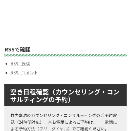
リ
ー
バックナンバー
バ
ッ
ク
ナ
ン
RSSで確認
バ
ー
RSS - 投稿
RSS - コメント
空き日程確認（カウンセリング・コン
サルティングの予約）
竹内嘉浩のカウンセリング・コンサルティングのご予約確
認（24時間対応） ※お電話によるご予約は、
電話に
よる予約方法（フリーダイヤル）
でご確認ください。