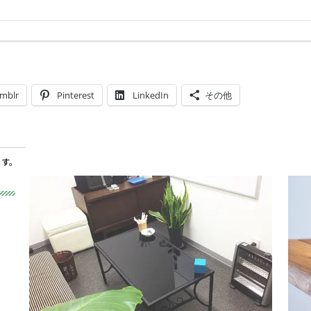
mblr
Pinterest
LinkedIn
その他
ます。