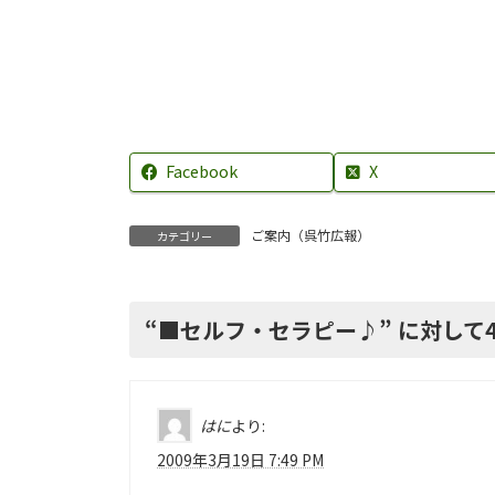
Facebook
X
ご案内（呉竹広報）
カテゴリー
“
■セルフ・セラピー♪
” に対し
はに
より:
2009年3月19日 7:49 PM