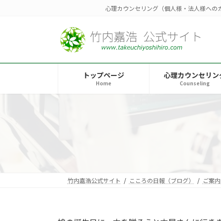
コ
ナ
心理カウンセリング（個人様・法人様への
ン
ビ
テ
ゲ
ン
ー
ツ
シ
へ
ョ
トップページ
心理カウンセリン
ス
ン
Home
Counseling
キ
に
ッ
移
プ
動
竹内嘉浩公式サイト
こころの日報（ブログ）
ご案内