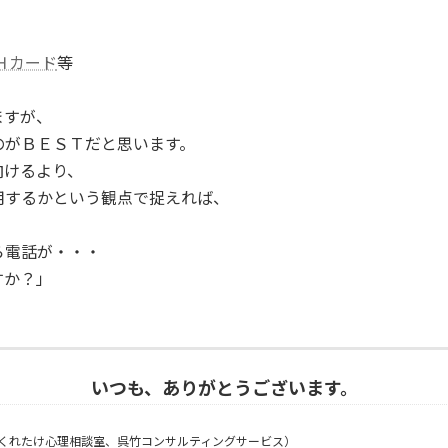
Ｈカード
等
ますが、
のがＢＥＳＴだと思います。
向けるより、
用するかという観点で捉えれば、
ら電話が・・・
すか？」
いつも、ありがとうございます。
くれたけ心理相談室、呉竹コンサルティングサービス）