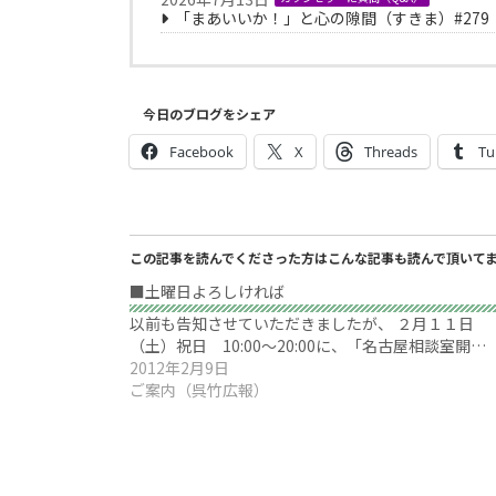
「まあいいか！」と心の隙間（すきま）#279
今日のブログをシェア
Facebook
X
Threads
Tu
この記事を読んでくださった方はこんな記事も読んで頂いて
■土曜日よろしければ
以前も告知させていただきましたが、 ２月１１日
（土）祝日 10:00～20:00に、「名古屋相談室開…
2012年2月9日
ご案内（呉竹広報）