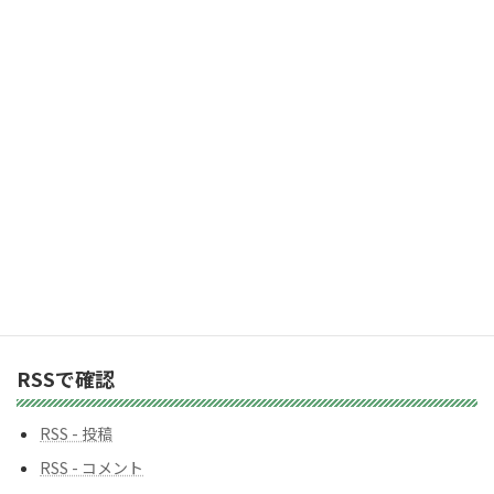
ド
レ
2,983人の購読者に加わりましょう
ス
カテゴリー
カ
テ
ゴ
リ
ー
バックナンバー
バ
ッ
ク
ナ
ン
RSSで確認
バ
ー
RSS - 投稿
RSS - コメント