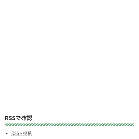
ア
「受け取る」ボタン
ド
レ
2,983人の購読者に加わりましょう
ス
カテゴリー
カ
テ
ゴ
リ
ー
バックナンバー
バ
ッ
ク
ナ
ン
RSSで確認
バ
ー
RSS - 投稿