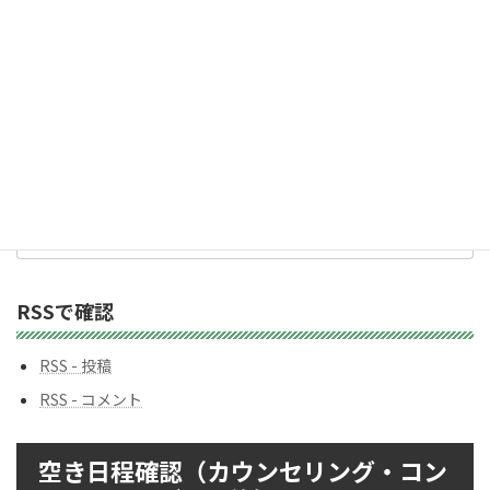
カテゴリー
カ
テ
ゴ
リ
ー
バックナンバー
バ
ッ
ク
ナ
ン
RSSで確認
バ
ー
RSS - 投稿
RSS - コメント
空き日程確認（カウンセリング・コン