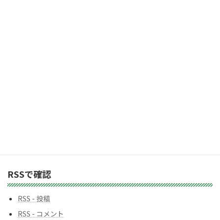
「受け取る」ボタン
ド
レ
2,983人の購読者に加わりましょう
ス
カテゴリー
カ
テ
ゴ
リ
ー
バックナンバー
バ
ッ
ク
ナ
ン
RSSで確認
バ
ー
RSS - 投稿
RSS - コメント