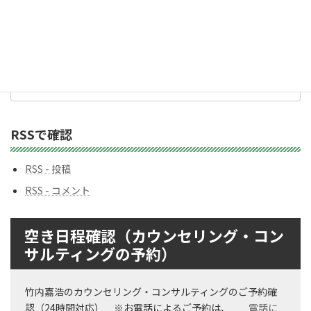
ゴ
リ
ー
バックナンバー
バ
ッ
ク
ナ
ン
RSSで確認
バ
ー
RSS - 投稿
RSS - コメント
空き日程確認（カウンセリング・コン
サルティングの予約）
竹内嘉浩のカウンセリング・コンサルティングのご予約確
認（24時間対応） ※お電話によるご予約は、
電話に