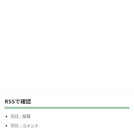
レ
2,983人の購読者に加わりましょう
ス
カテゴリー
カ
テ
ゴ
リ
ー
バックナンバー
バ
ッ
ク
ナ
ン
RSSで確認
バ
ー
RSS - 投稿
RSS - コメント