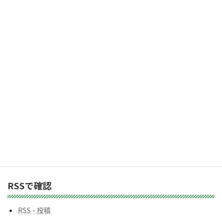
ア
「受け取る」ボタン
ド
レ
2,983人の購読者に加わりましょう
ス
カテゴリー
カ
テ
ゴ
リ
ー
バックナンバー
バ
ッ
ク
ナ
ン
RSSで確認
バ
ー
RSS - 投稿