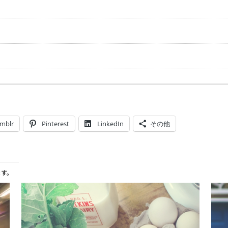
mblr
Pinterest
LinkedIn
その他
ます。