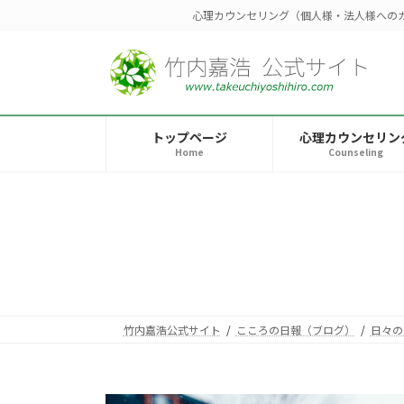
コ
ナ
心理カウンセリング（個人様・法人様への
ン
ビ
テ
ゲ
ン
ー
ツ
シ
へ
ョ
トップページ
心理カウンセリン
ス
ン
Home
Counseling
キ
に
ッ
移
プ
動
竹内嘉浩公式サイト
こころの日報（ブログ）
日々の