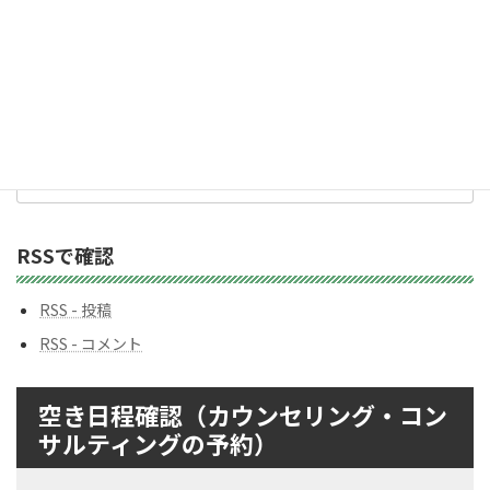
カ
テ
ゴ
リ
ー
バックナンバー
バ
ッ
ク
ナ
ン
RSSで確認
バ
ー
RSS - 投稿
RSS - コメント
空き日程確認（カウンセリング・コン
サルティングの予約）