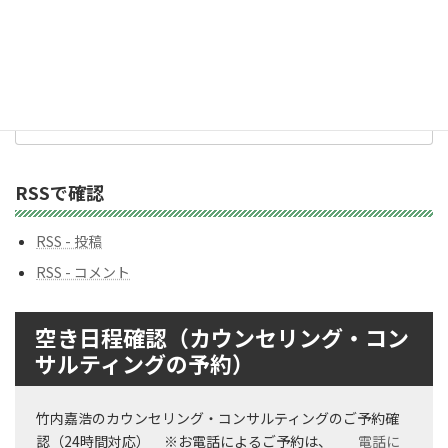
ゴ
リ
ー
バックナンバー
バ
ッ
ク
ナ
ン
RSSで確認
バ
ー
RSS - 投稿
RSS - コメント
空き日程確認（カウンセリング・コン
サルティングの予約）
竹内嘉浩のカウンセリング・コンサルティングのご予約確
認（24時間対応） ※お電話によるご予約は、
電話に