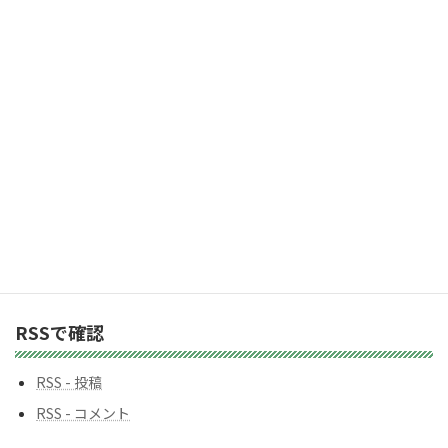
レ
2,983人の購読者に加わりましょう
ス
カテゴリー
カ
テ
ゴ
リ
ー
バックナンバー
バ
ッ
ク
ナ
ン
RSSで確認
バ
ー
RSS - 投稿
RSS - コメント