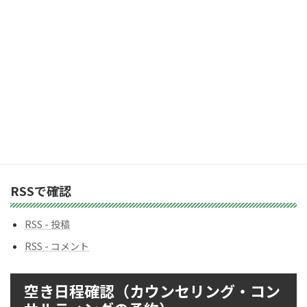
カテゴリー
カ
テ
ゴ
リ
ー
バックナンバー
バ
ッ
ク
ナ
ン
RSSで確認
バ
ー
RSS - 投稿
RSS - コメント
空き日程確認（カウンセリング・コン