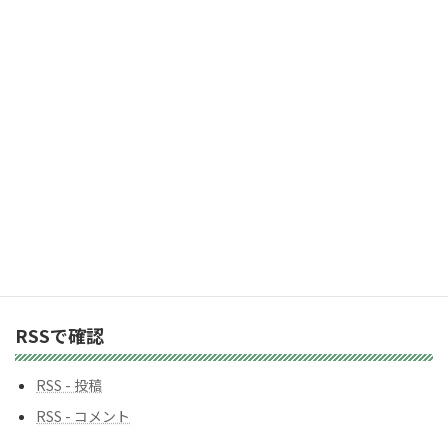
レ
2,983人の購読者に加わりましょう
ス
カテゴリー
カ
テ
ゴ
リ
ー
バックナンバー
バ
ッ
ク
ナ
ン
RSSで確認
バ
ー
RSS - 投稿
RSS - コメント