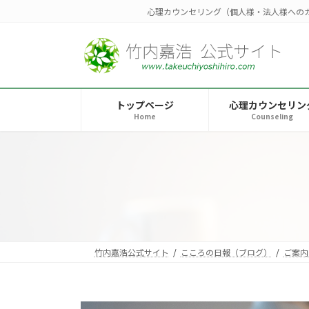
コ
ナ
心理カウンセリング（個人様・法人様への
ン
ビ
テ
ゲ
ン
ー
ツ
シ
へ
ョ
トップページ
心理カウンセリン
ス
ン
Home
Counseling
キ
に
ッ
移
プ
動
竹内嘉浩公式サイト
こころの日報（ブログ）
ご案内