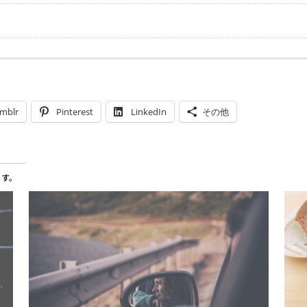
mblr
Pinterest
LinkedIn
その他
ます。