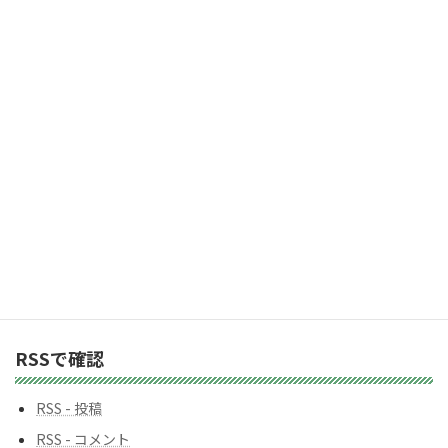
「受け取る」ボタン
ド
レ
2,983人の購読者に加わりましょう
ス
カテゴリー
カ
テ
ゴ
リ
ー
バックナンバー
バ
ッ
ク
ナ
ン
RSSで確認
バ
ー
RSS - 投稿
RSS - コメント