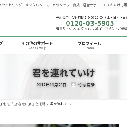
カウンセリング・メンタルヘルス・カウンセラー育成・経営サポート）くれたけ心理
予約専用【受付時間 】9:00-21:00 （ 土・日・祝日
0120-03-5905
音声ガイダンスに従って、お名前・連絡先・ご希
グ
その他のサポート
プロフィール
Consulting
Profile
君を連れていけ
2017年10月23日
竹内 嘉浩
イセツ
あなたに宛てた手紙
君を連れていけ