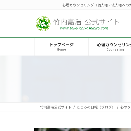
コ
ナ
心理カウンセリング（個人様・法人様への
ン
ビ
テ
ゲ
ン
ー
ツ
シ
へ
ョ
トップページ
心理カウンセリン
ス
ン
Home
Counseling
キ
に
ッ
移
プ
動
竹内嘉浩公式サイト
こころの日報（ブログ）
心のタ