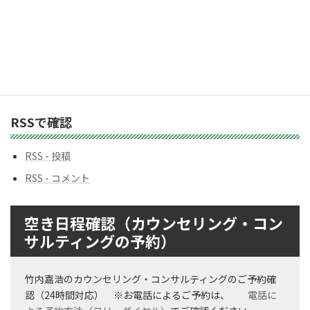
ゴ
リ
ー
バックナンバー
バ
ッ
ク
ナ
ン
RSSで確認
バ
ー
RSS - 投稿
RSS - コメント
空き日程確認（カウンセリング・コン
サルティングの予約）
竹内嘉浩のカウンセリング・コンサルティングのご予約確
認（24時間対応） ※お電話によるご予約は、
電話に