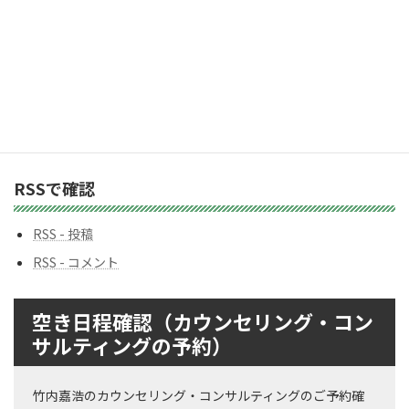
テ
ゴ
リ
ー
バックナンバー
バ
ッ
ク
ナ
ン
RSSで確認
バ
ー
RSS - 投稿
RSS - コメント
空き日程確認（カウンセリング・コン
サルティングの予約）
竹内嘉浩のカウンセリング・コンサルティングのご予約確