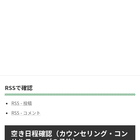
カテゴリー
カ
テ
ゴ
リ
ー
バックナンバー
バ
ッ
ク
ナ
ン
RSSで確認
バ
ー
RSS - 投稿
RSS - コメント
空き日程確認（カウンセリング・コン