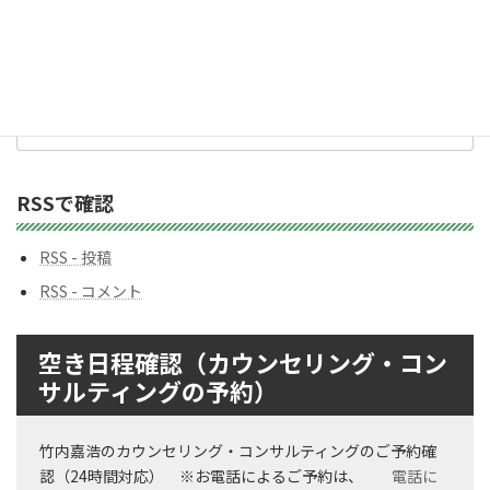
ゴ
リ
ー
バックナンバー
バ
ッ
ク
ナ
ン
RSSで確認
バ
ー
RSS - 投稿
RSS - コメント
空き日程確認（カウンセリング・コン
サルティングの予約）
竹内嘉浩のカウンセリング・コンサルティングのご予約確
認（24時間対応） ※お電話によるご予約は、
電話に