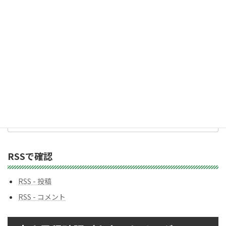
2,983人の購読者に加わりましょう
ス
カテゴリー
カ
テ
ゴ
リ
ー
バックナンバー
バ
ッ
ク
ナ
ン
RSSで確認
バ
ー
RSS - 投稿
RSS - コメント