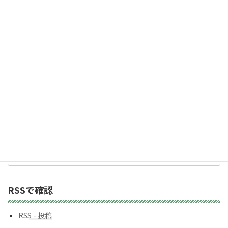
ア
「受け取る」ボタン
ド
レ
2,983人の購読者に加わりましょう
ス
カテゴリー
カ
テ
ゴ
リ
ー
バックナンバー
バ
ッ
ク
ナ
ン
RSSで確認
バ
ー
RSS - 投稿