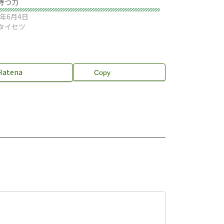
持つ力
9年6月4日
タイセツ
Hatena
Copy