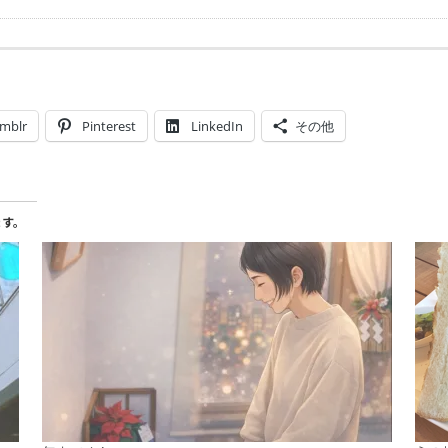
mblr
Pinterest
LinkedIn
その他
ます。