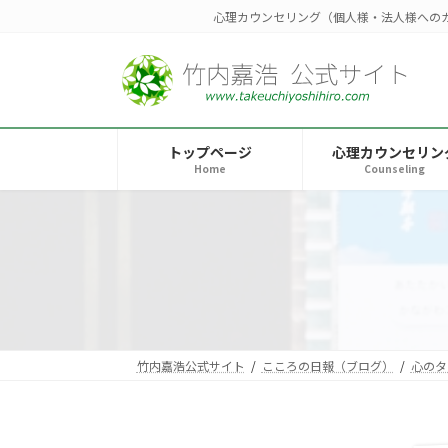
コ
ナ
心理カウンセリング（個人様・法人様への
ン
ビ
テ
ゲ
ン
ー
ツ
シ
へ
ョ
トップページ
心理カウンセリン
ス
ン
Home
Counseling
キ
に
ッ
移
プ
動
竹内嘉浩公式サイト
こころの日報（ブログ）
心のタ