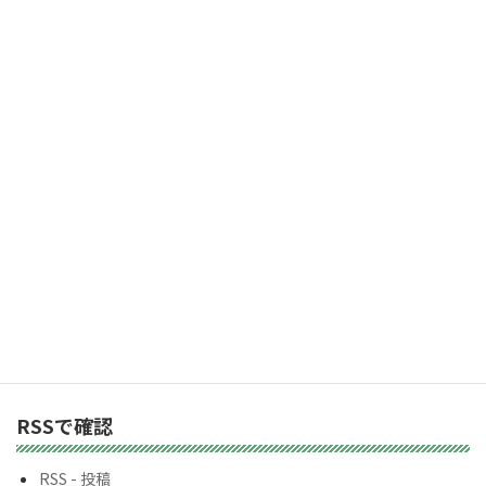
ル
ア
「受け取る」ボタン
ド
レ
2,983人の購読者に加わりましょう
ス
カテゴリー
カ
テ
ゴ
リ
ー
バックナンバー
バ
ッ
ク
ナ
ン
RSSで確認
バ
ー
RSS - 投稿