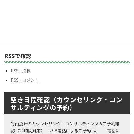
ゴ
リ
ー
バックナンバー
バ
ッ
ク
ナ
ン
RSSで確認
バ
ー
RSS - 投稿
RSS - コメント
空き日程確認（カウンセリング・コン
サルティングの予約）
竹内嘉浩のカウンセリング・コンサルティングのご予約確
認（24時間対応） ※お電話によるご予約は、
電話に