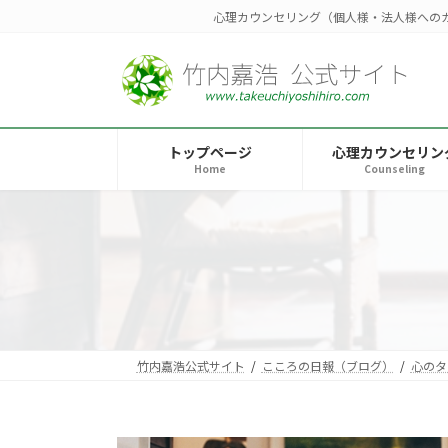
コ
ナ
心理カウンセリング（個人様・法人様への
ン
ビ
テ
ゲ
ン
ー
ツ
シ
へ
ョ
トップページ
心理カウンセリン
ス
ン
Home
Counseling
キ
に
ッ
移
プ
動
竹内嘉浩公式サイト
こころの日報（ブログ）
心のタ