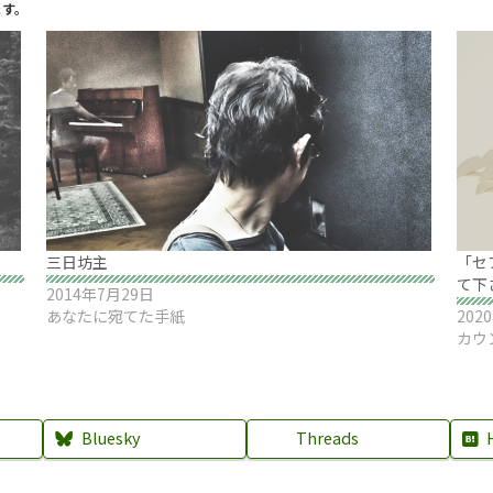
ます。
三日坊主
「セ
て下
2014年7月29日
あなたに宛てた手紙
202
カウ
Bluesky
Threads