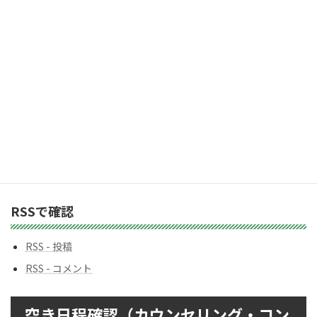
ス
カテゴリー
カ
テ
ゴ
リ
ー
バックナンバー
バ
ッ
ク
ナ
ン
RSSで確認
バ
ー
RSS - 投稿
RSS - コメント
空き日程確認（カウンセリング・コン