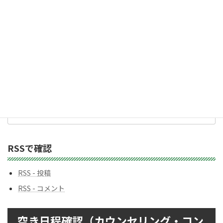
ス
カテゴリー
カ
テ
ゴ
リ
ー
バックナンバー
バ
ッ
ク
ナ
ン
RSSで確認
バ
ー
RSS - 投稿
RSS - コメント
空き日程確認（カウンセリング・コン