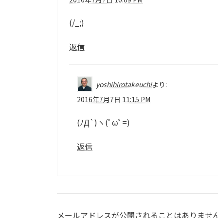
(/_;)
返信
yoshihirotakeuchi
より:
2016年7月7日 11:15 PM
(ﾉД`)ヽ(ﾟωﾟ=)
返信
メールアドレスが公開されることはありませ