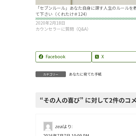
「セブンルール」あなた自身に課す人生のルールを
て下さい（くれたけ＃124）
2020年2月18日
カウンセラーに質問（Q&A）
Facebook
X
あなたに宛てた手紙
カテゴリー
“
その人の喜び
” に対して2件のコ
zeal
より:
2016年7月7日 10:09 PM