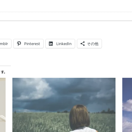
mblr
Pinterest
LinkedIn
その他
ます。