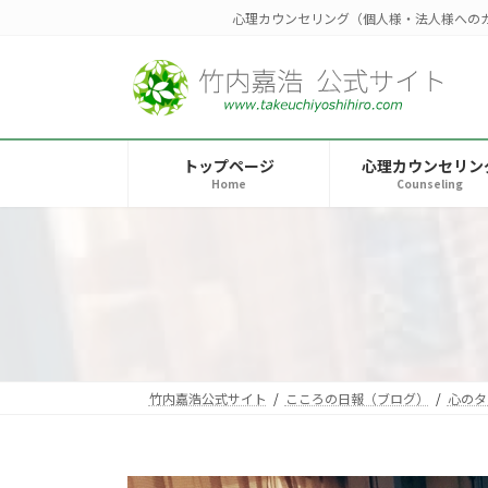
コ
ナ
心理カウンセリング（個人様・法人様への
ン
ビ
テ
ゲ
ン
ー
ツ
シ
へ
ョ
トップページ
心理カウンセリン
ス
ン
Home
Counseling
キ
に
ッ
移
プ
動
竹内嘉浩公式サイト
こころの日報（ブログ）
心のタ