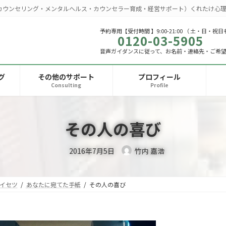
カウンセリング・メンタルヘルス・カウンセラー育成・経営サポート）くれたけ心理
予約専用【受付時間 】9:00-21:00 （ 土・日・祝日
0120-03-5905
音声ガイダンスに従って、お名前・連絡先・ご希
グ
その他のサポート
プロフィール
Consulting
Profile
その人の喜び
2016年7月5日
竹内 嘉浩
イセツ
あなたに宛てた手紙
その人の喜び