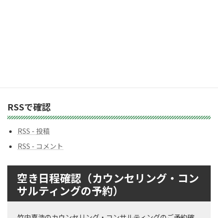
カ
テ
ゴ
リ
ー
バックナンバー
バ
ッ
ク
ナ
ン
RSSで確認
バ
ー
RSS - 投稿
RSS - コメント
空き日程確認（カウンセリング・コン
サルティングの予約）
竹内嘉浩のカウンセリング・コンサルティングのご予約確